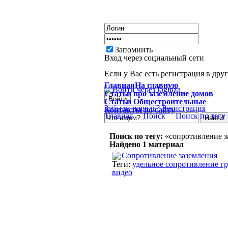
Запомнить
Вход через социальный сети
Если у Вас есть регистрация в дру
Главная
На главную
Статьи
про заземление домов
Статьи
Общестроительные
Забыли пароль?
Регистрация
Контакты
по сайту
Главная
Поиск
Поиск по тегу
Поиск по тегу:
«сопротивление з
Найдено 1 материал
Сопротивление заземления
Теги:
удельное сопротивление г
видео