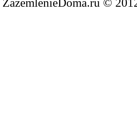
ZazemlenieDoma.ru © 201